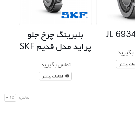
JL 693
بلبرینگ چرخ جلو
پراید مدل قدیم SKF
بگیرید
تماس بگیرید
عات بیشتر
اطلاعات بیشتر
نمایش: