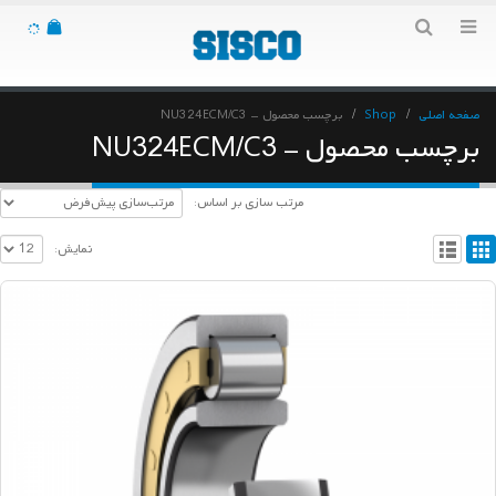
صفحه اصلی
Shop
برچسب محصول -
NU324ECM/C3
برچسب محصول - NU324ECM/C3
مرتب سازی بر اساس:
نمایش: