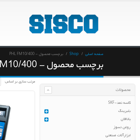
صفحه اصلی
Shop
برچسب محصول -
PHL FM10/400
برچسب محصول - PHL FM10/400
مرتب سازی بر اساس:
محصولات
کاسه نمد-SKF
بلبرینگ
یاتاقان
روغن نسوز
ابزارآلات صنعتی