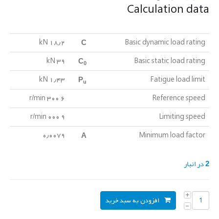
Calculation data
C
۱۸٫۲ kN
Basic dynamic load rating
C
۳۹ kN
Basic static load rating
0
P
۱٫۴۳ kN
Fatigue load limit
u
۶ ۳۰۰ r/min
Reference speed
۹ ۰۰۰ r/min
Limiting speed
A
۰٫۰۰۷۹
Minimum load factor
2 در انبار
افزودن به سبد خرید