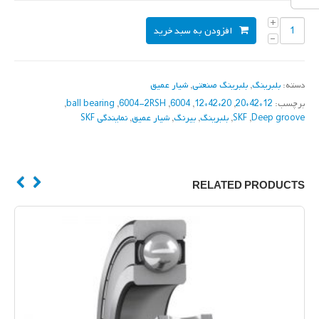
افزودن به سبد خرید
دسته:
بلبرینگ
,
بلبرینگ صنعتی
,
شیار عمیق
برچسب:
12*42*20
,
20*42*12
,
6004
,
6004-2RSH
,
ball bearing
,
Deep groove
,
SKF
,
بلبرینگ
,
بیرنگ
,
شیار عمیق
,
نمایندگی SKF
RELATED PRODUCTS