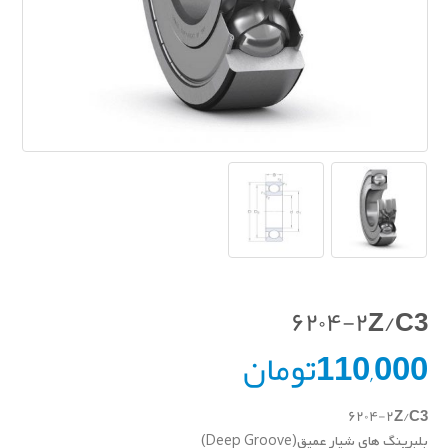
۶۲۰۴-۲Z/C3
110,000
تومان
۶۲۰۴-۲Z/C3
بلبرینگ های شیار عمیق(Deep Groove)