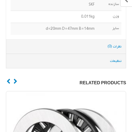
سازنده
SKF
وزن
0.011kg
سایز
d=20mm D=47mm B=14mm
نظرات (0)
تنظیمات
RELATED PRODUCTS