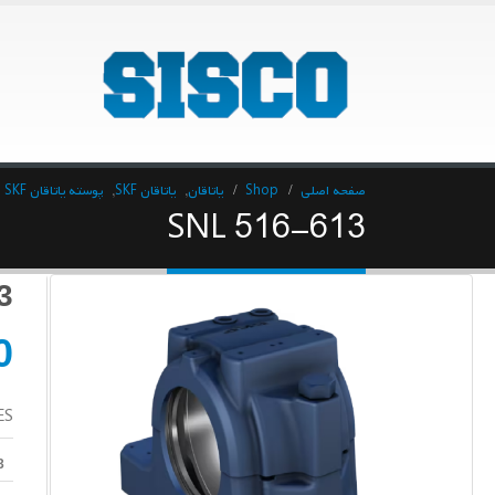
صفحه اصلی
Shop
یاتاقان
,
یاتاقان SKF
,
پوسته یاتاقان SKF
SNL 516-613
3
0
ES
3