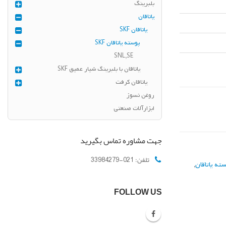
بلبرینگ
یاتاقان
یاتاقان SKF
پوسته یاتاقان SKF
SNL,SE
یاتاقان با بلبرینگ شیار عمیق SKF
یاتاقان کرفت
روغن نسوز
ابزارآلات صنعتی
جهت مشاوره تماس بگیرید
تلفن:
021-33984279
ته یاتاقان
,
FOLLOW US