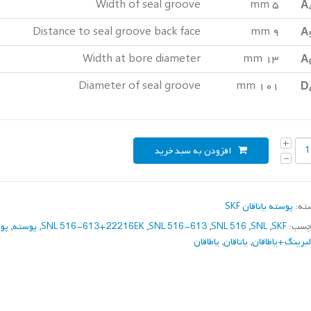
A
Width of seal groove
۵ mm
A
Distance to seal groove back face
۹ mm
A
Width at bore diameter
۱۳ mm
D
Diameter of seal groove
۱۰۱ mm
افزودن به سبد خرید
ته:
پوسته یاتاقان SKF
چسب:
SKF
,
SNL
,
SNL 516
,
SNL 516-613
,
SNL 516-613+22216EK
,
پوسته
,
پوس
برینگ+یاطاقان
,
یاتاقان
,
یاطاقان