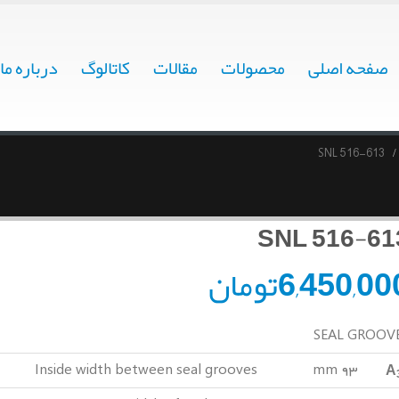
صفحه اصلی
محصولات
مقالات
کاتالوگ
درباره ما
SNL 516-613
SNL 516-61
6,450,00
تومان
SEAL GROOV
A
Inside width between seal grooves
۹۳ mm