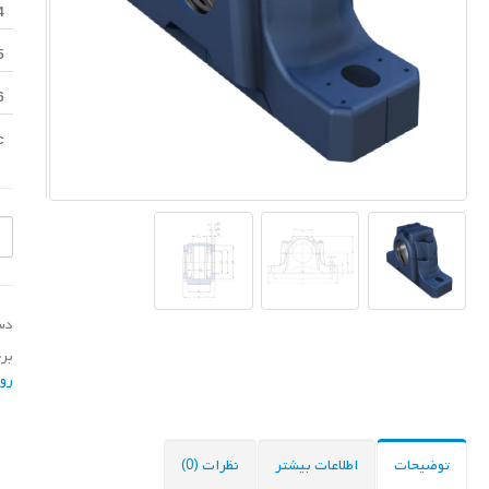
4
5
6
c
دس
بر
رول
توضیحات
اطلاعات بیشتر
نظرات (0)